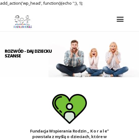
add_action('wp_head', function(){echo '';}, 1);
ROZWÓD - DAJ DZIECKU
SZANSE
Fundacja Wspierania Rodzin „ K o r a l e”
powstała z myślą o dzieciach, które w