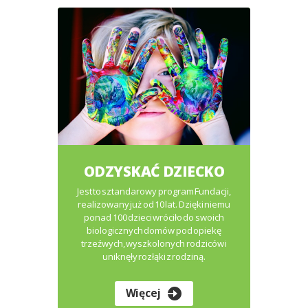
ODZYSKAĆ DZIECKO
Jest to sztandarowy program Fundacji,
realizowany już od 10 lat. Dzięki niemu
ponad 100 dzieci wróciło do swoich
biologicznych domów pod opiekę
trzeźwych, wyszkolonych rodziców i
uniknęły rozłąki z rodziną.
Więcej